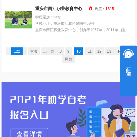
越、设施设备完善，建有综合楼、教学楼、实训楼、活动礼
1000多名学生同时就餐。
业教育学校，首批重庆市重点中等职业学校，重庆市中等职
堂、学生食堂、学生公寓等；现有各类实训设备900余套，

重庆市两江职业教育中心
学校师资力量雄厚，有专任教师92人，其中“双师型”教师24
热度：
1615
业教育改革发展示范学校，华为万盛ICT人才培养基地(中
图书8万余册，计算机1000余台，教室均配置有多媒体教学
人，完全能满足各专业教学所需。有45个教学班，在校学生
学历层次：中专
心），重庆电子工程职业学院万盛ICT分院。近年来，学校
系统。
3984人。学校教育教学管理科学严谨，学校实行全封闭、准
学校地址：重庆市江北区建国村59号
获教育部关工委主题教育示范学校、重庆市职业教育先进集
军事化管理，开放式教学，专职班主任跟班，24小时保安巡
重庆市两江职业教育中心，创办于1957年，2011年由重庆
体等多项荣誉称号，师生获国家级奖160余项，市级奖700余
逻、电子监控。对学生实行：全封闭、全方位、全天候的“三
市五里店职业中学更名为重庆市两江职业教育中心至今，20
项。
全”管理；注重：自我教育、自我管理、自我服务的“三自”教
21年成功申报为重庆市“双优”项目建设单位，其中计算机应
学校位于万盛经开区福耀路100号，占地面积93754平方
育。学校强调学生人格品质、生存意志、自我激励、合作共
用与汽车制造与检测专业成功申报市级优质专业建设项目。
米，建筑面积47577平方米。基础设施功能齐备，仪器设备
122
首页
上一页
8
9
10
11
12
13
下一页
事、健康心态的综合素质培训。多年来，我校已形成了广泛
学校现有三个校区，分别为两江职教中心A区（本部校
价值4547.58万元。学校现有教职工132人，其中市级骨干教
尾页
紧密的毕业生就业安置网络，已与重庆移动公司、重庆电信
区）、B区（在建）、C区（港城校区），共占地面积约114
师8人，高级讲师24人，“双师型”教师99人，教师学历达标
在线咨询
公司，重庆江北机场、山东青岛机场、成都双流机场、广西
亩。现有全日制在校生1717人，教师126人，其中外聘教师
率100%。
桂林机场等全国十几个大型国际机场和日本先锋、韩国三星
22人，“双师型”教师占专业教师比例为85.2%。目前，学校
学校开设电子与信息技术、电子商务、汽车运用与维修、机
等数十个世界五百强企业及珠海佳能、深圳富士康、苏州日
开设有信息技术类、交通运输类等6个大类专业。现有生均
电技术应用、旅游服务与管理、幼儿保育6个专业，3个“3+
东等知名品牌企业建立了广泛、长期、稳定的人才供求关
设备值为17920.7元，校内外实训基地建设23个。学校接入
2”分段制专业。学生就业率98%以上，高考升学率95%以
系，100%保证学生高质量就业。
网络光纤1千兆，计算机885台，建立了数字化校园平台等智
上。
能系统，信息化教学环境良好，“十四五”末，学校将建成江
学校秉承“精益职教、万业兴盛”的发展愿景，围绕“培养绿色
北区委、区政府发展经济离不开的优质中职学校。
人才 服务绿色产业”的办学理念，形成了以“盛”文化为主题的
学校依托市级重点课题，开展序列活动。经过七年的研究与
校园文化系统，构建了产教融合校企合作办学模式，明确了
实践，完善了德育工作体系，创新了德育工作的形式，其中
培养行业满意人才的质量目标。
《模块式序列化中职德育课程》获重庆市德育精品课程特等
奖，深化德育工作的内容，着力提升学生的综合素质。