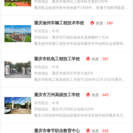
学校地址：重庆市南岸区上新街民生新村100号
保障局考核授予“达标技工学校”称号的一流技工学校。并具
重庆航运旅游学校学校创建于1956年，隶属于招商局集团重
有高级工及机加类中专班班学资格，招收的三年制中专学生
庆长江轮船有限公司，学校招生代码：633，是经重庆人力
增设必修的中专课程，理论知识更为全面，具备进一步发展
资源部和社会保障局、重庆市教委审批的全日制公办学校。
和深造的实力。

重庆渝州车辆工程技术学校
热度：
190
学校位于风景秀丽的南山脚下，与全国闻名观景点“一棵
学历层次：中专
树”和道教圣地“老君洞”毗邻，在重庆南岸区上新街。学校校
学校地址：重庆市巴南区南泉街道虎啸村十五社
园整洁，绿树环抱，鸟语花香，环境优美，是读书学习的好
重庆渝州车辆工程技术学校是经重庆市劳动和社会保障局正
地方。
式批准、独立设置、具有颁发国家承认学历文凭资格的全日
学校师资力量雄厚， 教学实践经验丰富。教学和生活设施齐
制技工学校，是重庆市直辖以来设立的wei一的一所车辆类
全，建有教学大楼、综合楼、学生宿舍、学生食堂、水工实

重庆市机电工程技工学校
热度：
597
特色品牌名校。学校以邓小平理论、“三个代表”重要思相，
验室、电工实验室、语音室、微机室、图书室、多功能影视
学历层次：中专
习近平新时代中国特色社会主义患想为指导，依扦行、和区
厅、形体训练房等。固定资产总值587万元，主要专业设备
学校地址：重庆市南岸区学府大道5号
位优势，以立德树人为根本，以服务发展为宗冒，以促讲就
总值287万元。
重庆市机电工程高级技工学校于2006年12月14日经重庆市
为导向，继续推进学校的改革和发展。重承“酋师守纪、红专
人力资源和社会保障局（渝劳社办发[2006]230号）批准成
结合，学以致用，校企合一”校训精神和“为了一切学生，一
立，2012年5月被重庆市人民政府评为“市级重点技工学
切为了学生，为了学生的一切”办学理念，坚持“在规范中增

重庆市万州高级技工学校
热度：
645
校”。渝人社发〔2018〕4号文，同意我校校筹设“重庆市机
规模，在质量中易特色”的内涵发展理念。遵循人才成长规律
学历层次：中专
电工程高级技工学校”。渝人社发〔2021〕63号文，同意我
和市场经济发展规律，走规模话度，特色鲜明，质量优良，
学校地址：重庆市万州区永佳路318号
校校设立“重庆市机电工程高级技工学校”。
专业布局合理，办学形式多样，可持续发展的职业教音之
重庆万州技师学院是由原重庆市经济贸易学校和重庆市万州
由于近几年发展较快，我校共有两个校区（A区：重庆市南
路，办社会认可，家长认可，学生认可的品牌技工学校。
技工学校、重庆市万州商业学校于2013年整合创建，隶属重
岸区四公里广黔路75号，B区：重庆市渝北区回兴镇高岩路5
学校主要专业设备总值1000余万元，校内各类教学、实训、
庆市万州区人力资源和社会保障局主管。学院在全市46所技
3号），目前占地总面积约65亩，学校在籍学生4000余人，

重庆市奉节职业教育中心
生活、运动、娱乐等设施完善，有标准化教学楼、实训室、
热度：
826