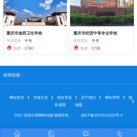
重庆市渝西卫生学校
重庆市经贸中等专业学校
学历层次：
中专
学历层次：
中专


热度：
1788
热度：
1738
友情链接：
网站首页
学校大全
招生专业
关于我们
网站声明
隐
私保障
地图
2021 高高分类网络传媒 版权所有 .
渝ICP备2023011920号-4



