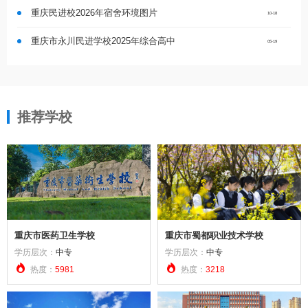
重庆民进校2026年宿舍环境图片
10-18
重庆市永川民进学校2025年综合高中
05-19
推荐学校
重庆市医药卫生学校
重庆市蜀都职业技术学校
学历层次：
中专
学历层次：
中专


热度：
5981
热度：
3218