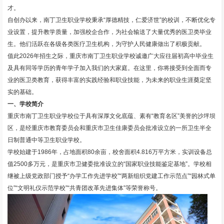
才。
自创办以来，南丁卫生职业学校秉承“厚德精技，仁爱济世”的校训，不断优化专
业设置，提升教学质量，加强校企合作，为社会输送了大量优秀的医卫类毕业
生。他们活跃在各级各类医疗卫生机构，为守护人民健康做出了积极贡献。
值此2026年招生之际，重庆市南丁卫生职业学校诚邀广大应往届初高中毕业生
及具有同等学历的青年学子加入我们的大家庭。在这里，你将接受到全面而专
业的医卫类教育，获得丰富的实践经验和职业技能，为未来的职业生涯奠定坚
实的基础。
一、学校简介
重庆市南丁卫生职业学校位于具有深厚文化底蕴、素有“教育名区”美誉的沙坪坝
区，是经重庆市教育委员会和重庆市卫生佳康委员会批准设立的一所卫生半全
日制普通中等卫生职业学校。
学校始建于1986年，占地面积80余亩，校舍面积4.816万平方米，实训设备总
值2500多万元，是重庆市卫健委批准设立的“国家职业技能鉴定基地”。学校相
继被上级党政部门授予“办学工作先进学校”“两新组织党建工作示范点”“园林式单
位”“文明礼仪示范学校”“共青团改革先进集体”等荣誉称号。