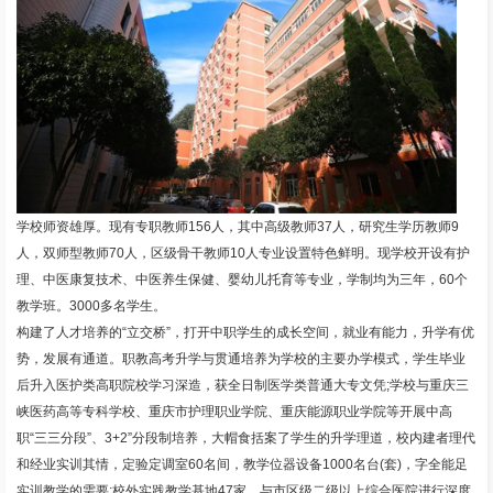
学校师资雄厚。现有专职教师156人，其中高级教师37人，研究生学历教师9
人，双师型教师70人，区级骨干教师10人专业设置特色鲜明。现学校开设有护
理、中医康复技术、中医养生保健、婴幼儿托育等专业，学制均为三年，60个
教学班。3000多名学生。
构建了人才培养的“立交桥”，打开中职学生的成长空间，就业有能力，升学有优
势，发展有通道。职教高考升学与贯通培养为学校的主要办学模式，学生毕业
后升入医护类高职院校学习深造，获全日制医学类普通大专文凭;学校与重庆三
峡医药高等专科学校、重庆市护理职业学院、重庆能源职业学院等开展中高
职“三三分段”、3+2”分段制培养，大帽食括案了学生的升学理道，校内建者理代
和经业实训其情，定验定调室60名间，教学位器设备1000名台(套)，字全能足
实训教学的需要;校外实践教学基地47家，与市区级二级以上综合医院进行深度