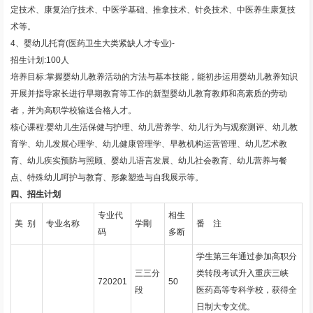
定技术、康复治疗技术、中医学基础、推拿技术、针灸技术、中医养生康复技
术等。
4、婴幼儿托育(医药卫生大类紧缺人才专业)-
招生计划:100人
培养目标:掌握婴幼儿教养活动的方法与基本技能，能初步运用婴幼儿教养知识
开展并指导家长进行早期教育等工作的新型婴幼儿教育教师和高素质的劳动
者，并为高职学校输送合格人才。
核心课程:婴幼儿生活保健与护理、幼儿营养学、幼儿行为与观察测评、幼儿教
育学、幼儿发展心理学、幼儿健康管理学、早教机构运营管理、幼儿艺术教
育、幼儿疾实预防与照顾、婴幼儿语言发展、幼儿社会教育、幼儿营养与餐
点、特殊幼儿呵护与教育、形象塑造与自我展示等。
四、招生计划
专业代
相生
美 别
专业名称
学剛
番 注
码
多断
学生第三年通过参加高职分
三三分
类转段考试升入重庆三峡
720201
50
段
医药高等专科学校，获得全
日制大专文优。