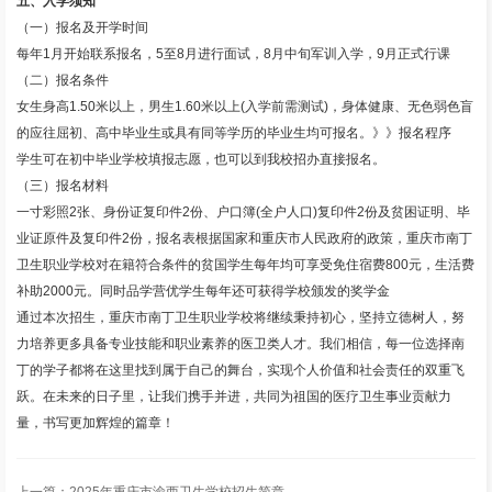
五、入学须知
（一）报名及开学时间
每年1月开始联系报名，5至8月进行面试，8月中旬军训入学，9月正式行课
（二）报名条件
女生身高1.50米以上，男生1.60米以上(入学前需测试)，身体健康、无色弱色盲
的应往屈初、高中毕业生或具有同等学历的毕业生均可报名。》》报名程序
学生可在初中毕业学校填报志愿，也可以到我校招办直接报名。
（三）报名材料
一寸彩照2张、身份证复印件2份、户口簿(全户人口)复印件2份及贫困证明、毕
业证原件及复印件2份，报名表根据国家和重庆市人民政府的政策，重庆市南丁
卫生职业学校对在籍符合条件的贫国学生每年均可享受免住宿费800元，生活费
补助2000元。同时品学营优学生每年还可获得学校颁发的奖学金
通过本次招生，重庆市南丁卫生职业学校将继续秉持初心，坚持立德树人，努
力培养更多具备专业技能和职业素养的医卫类人才。我们相信，每一位选择南
丁的学子都将在这里找到属于自己的舞台，实现个人价值和社会责任的双重飞
跃。在未来的日子里，让我们携手并进，共同为祖国的医疗卫生事业贡献力
量，书写更加辉煌的篇章！