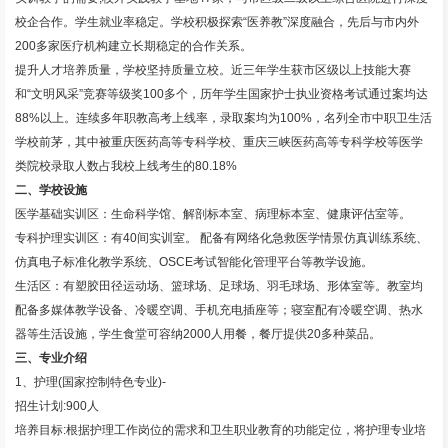
校企合作。学生就业率稳定。学校积极探索“医养教”深度融合，先后与市内外
200多家医疗机构建立长期稳定的合作关系。
提升人才培养质量，学校坚持质量立校。近三年学生获市区级以上技能大赛
和“文明风采”竞赛等级奖100多个，历年学生国家护士执业资格考试通过案均达
88%以上。连续多年职教高考上线率，录取案均为100%，名列全市中职卫生活
学校前茅，其中被重庆医药高等专科学校、重庆三峡医药高等专科学校等医学
类院校录取人数占我校上线考生的80.18%
二、学校设施
医学基础实训区：生命科学馆、解剖标本室、病理标本室、健康评估室等。
专科护理实训区：有40间实训室。
配备有网络化急救医学情景仿真训练系统、
仿真电子标准化教学系统、OSCE考试智能化管理平台等教学设施。
生活区：有塑胶田径运动场、篮球场、足球场、羽毛球场、形体室等。教室均
配备多媒体教学设备、冷暖空调、手机充电插座等；寝室配有冷暖空调、热水
器等生活设施，学生食堂可容纳2000人用餐，餐厅提供20多种菜品。
三、专业介绍
1、护理(国家控制特色专业)-
招生计划:900人
培养目标:根据护理工作岗位的需求和卫生职业教育的功能定位，将护理专业培