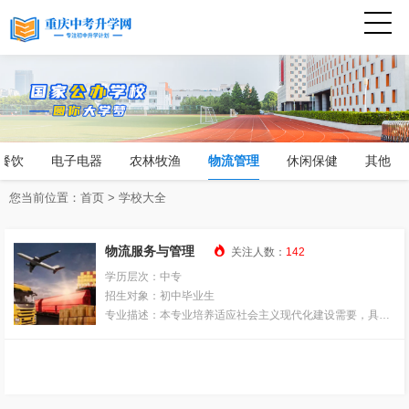
餐饮
电子电器
农林牧渔
物流管理
休闲保健
其他
您当前位置：
首页
>
学校大全

物流服务与管理
关注人数：
142
学历层次：中专
招生对象：初中毕业生
专业描述：本专业培养适应社会主义现代化建设需要，具有
良好职业道德，掌握经济管理基本原理和物流管理专门知
识，具备仓储、配送、运输业务操作及优化管理能力，物流
业务推广能力和物流信息处理能力，能够在第三方物流企业
及连锁商贸企业、服务企业中从事物流领域一线生产与管理