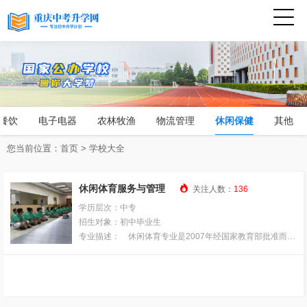
餐饮
电子电器
农林牧渔
物流管理
休闲保健
其他
您当前位置：
首页
>
学校大全

休闲体育服务与管理
关注人数：
136
学历层次：中专
招生对象：初中毕业生
专业描述： 休闲体育专业是2007年经国家教育部批准而设
立的新专业，休闲体育学作为一门交叉学科专业的形成，既
离不开体育学又离不开休闲学。一般来说休闲体育指人们在
闲暇时间以增进身心健康，丰富和创造生活情趣，完善自我
为目的的身体锻炼活动。特点是具有自由性、文化性、非功